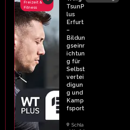
Freizeit &
TsunP
Fitness
lus
Erfurt
–
Bildun
gseinr
ichtun
g für
Selbst
vertei
digun
g und
Kamp
fsport
Schla