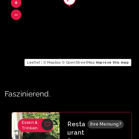
Leaflet
| ©
Mapbox
©
OpenStreetMap
Improve this map
Faszinierend.
Essen &
Resta
Ihre Meinung?
Trinken
urant