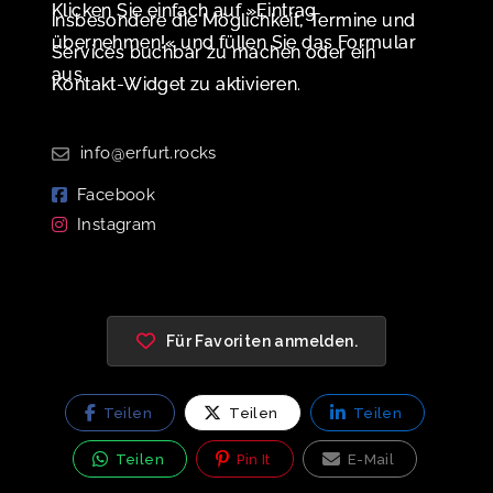
Klicken Sie einfach auf »Eintrag
insbesondere die Möglichkeit, Termine und
übernehmen!« und füllen Sie das Formular
Services buchbar zu machen oder ein
aus.
Kontakt-Widget zu aktivieren.
info@erfurt.rocks
Facebook
Instagram
Für Favoriten anmelden.
Teilen
Teilen
Teilen
Teilen
Pin It
E-Mail