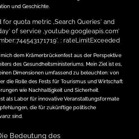
ation und Geschichte.
 for quota metric ‚Search Queries‘ and
 day‘ of service ‚youtube.googleapis.com‘
mber:744543171719‘. : rateLimitExceeded
h mich dem Krämerbrückenfest aus der Perspektive
iters des Gesundheitsministeriums. Mein Ziel ist es,
 seinen Dimensionen umfassend zu beleuchten: von
r die Rolle des Fests für Tourismus und Wirtschaft
erungen wie Nachhaltigkeit und Sicherheit.
Fest als Labor für innovative Veranstaltungsformate
fehlungen, die für zukünftige politische
anz sind.
 Die Bedeutung des