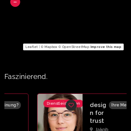
Leaflet
| ©
Mapbox
©
OpenStreetMap
Improve this map
Faszinierend.
Dienstleistungen
desig
Ihre Meinung?
n for
trust
Jakob