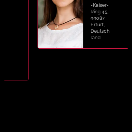
-Kaiser-
Ring 45,
99087
Erfurt,
Deutsch
land