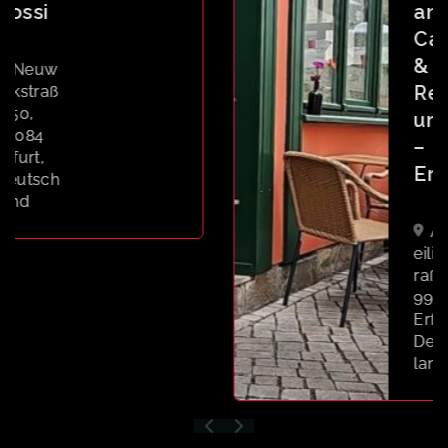
ant
Café
&
Resta
urant
–
Erfurt
Allerh
eiligenst
raße 4,
99084
Erfurt,
Deutsch
land