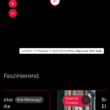
Leaflet
| ©
Mapbox
©
OpenStreetMap
Improve this map
Faszinierend.
Essen &
Roter
Ihre Meinung?
Trinken
Eleph