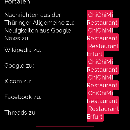
Portalen
Nachrichten aus der
ChiChiMi
Thüringer Allgemeine zu:
Restaurant
Neuigkeiten aus Google
ChiChiMi
News zu:
Restaurant
Restaurant
Wikipedia zu:
Erfurt
ChiChiMi
Google zu:
Restaurant
ChiChiMi
X.com zu:
Restaurant
ChiChiMi
Facebook zu:
Restaurant
Restaurant
Threads zu:
Erfurt