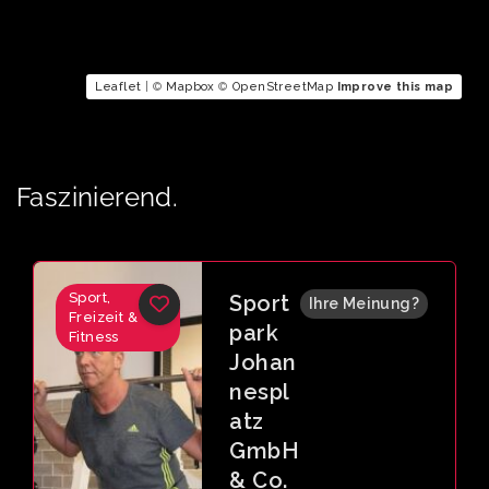
Leaflet
| ©
Mapbox
©
OpenStreetMap
Improve this map
Faszinierend.
Sport,
Sport
Ihre Meinung?
Freizeit &
park
Fitness
Johan
nespl
atz
GmbH
& Co.