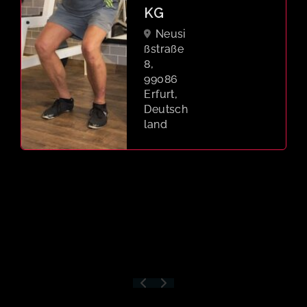
KG
Neusi
ßstraße
8,
99086
Erfurt,
Deutsch
land