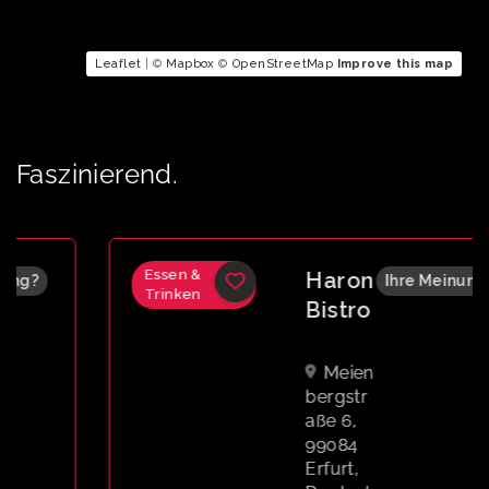
Leaflet
| ©
Mapbox
©
OpenStreetMap
Improve this map
Faszinierend.
Essen &
Haron
Ihre Meinung?
Trinken
Bistro
Meien
bergstr
aße 6,
99084
Erfurt,