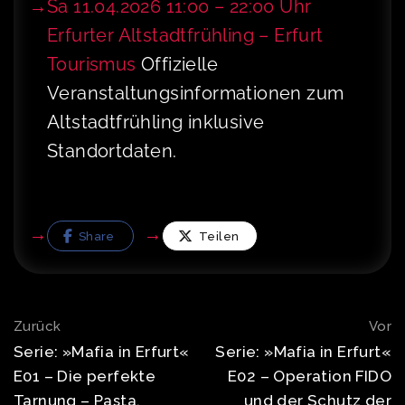
Sa 11.04.2026 11:00 – 22:00 Uhr
Erfurter Altstadtfrühling – Erfurt
Tourismus
Offizielle
Veranstaltungsinformationen zum
Altstadtfrühling inklusive
Standortdaten.
Share
Teilen
Post
Zurück
Vor
navigation
Serie: »Mafia in Erfurt«
Serie: »Mafia in Erfurt«
E01 – Die perfekte
E02 – Operation FIDO
Tarnung – Pasta,
und der Schutz der