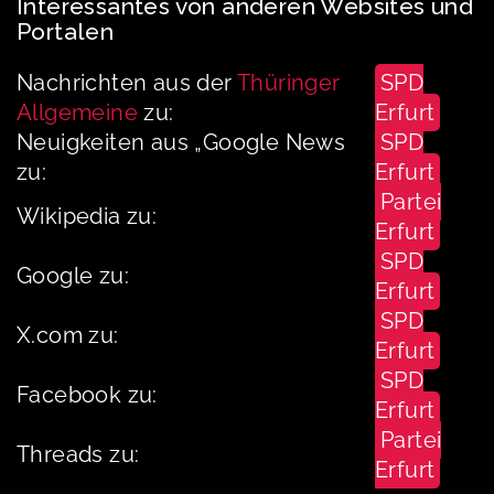
Interessantes von anderen Websites und
Portalen
Nachrichten aus der
Thüringer
SPD
Allgemeine
zu:
Erfurt
Neuigkeiten aus „Google News
SPD
zu:
Erfurt
Partei
Wikipedia zu:
Erfurt
SPD
Google zu:
Erfurt
SPD
X.com zu:
Erfurt
SPD
Facebook zu:
Erfurt
Partei
Threads zu:
Erfurt