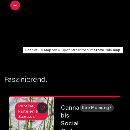
Leaflet
| ©
Mapbox
©
OpenStreetMap
Improve this map
Faszinierend.
Vereine,
Canna
Ihre Meinung?
Parteien &
bis
Soziales
Social